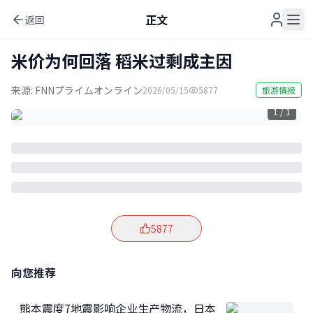
正文
返回
米价为何回落 稻米过剩成主因
来源:
FNNプライムオンライン
2026/05/15
5877
旅游情报
1 / 1
5877
向您推荐
熊本震度7地震影响企业生产物流，日本