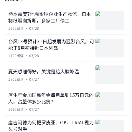
熊本震度7地震影响企业生产物流，日本
制纸烟囱折断，多家工厂停工
1706
阅读 ·
07/28
台风13号预计31日起发展为猛烈台风，可
能于8月初接近日本列岛
1700
阅读 ·
07/28
夏天想睡得好，关键是给大脑降温
1702
阅读 ·
07/27
厚生年金加国民年金每月拿到15万日元的
人，占整体多少比例？
1680
阅读 ·
07/27
唐吉诃德为何把罗皮亚、OK、TRIAL视为
头号对手