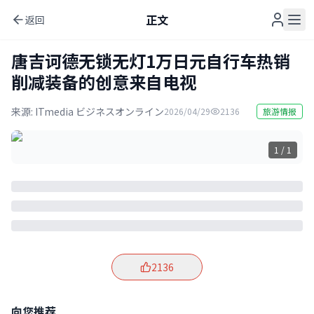
正文
返回
唐吉诃德无锁无灯1万日元自行车热销
削减装备的创意来自电视
来源:
ITmedia ビジネスオンライン
2026/04/29
2136
旅游情报
1 / 1
2136
向您推荐