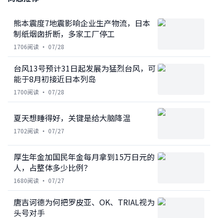
熊本震度7地震影响企业生产物流，日本
制纸烟囱折断，多家工厂停工
1706
阅读 ·
07/28
台风13号预计31日起发展为猛烈台风，可
能于8月初接近日本列岛
1700
阅读 ·
07/28
夏天想睡得好，关键是给大脑降温
1702
阅读 ·
07/27
厚生年金加国民年金每月拿到15万日元的
人，占整体多少比例？
1680
阅读 ·
07/27
唐吉诃德为何把罗皮亚、OK、TRIAL视为
头号对手