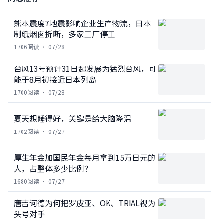
熊本震度7地震影响企业生产物流，日本
制纸烟囱折断，多家工厂停工
1706
阅读 ·
07/28
台风13号预计31日起发展为猛烈台风，可
能于8月初接近日本列岛
1700
阅读 ·
07/28
夏天想睡得好，关键是给大脑降温
1702
阅读 ·
07/27
厚生年金加国民年金每月拿到15万日元的
人，占整体多少比例？
1680
阅读 ·
07/27
唐吉诃德为何把罗皮亚、OK、TRIAL视为
头号对手