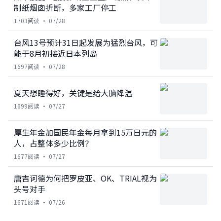
制纸烟囱折断，多家工厂停工
1703
阅读 ·
07/28
台风13号预计31日起发展为猛烈台风，可
能于8月初接近日本列岛
1697
阅读 ·
07/28
夏天想睡得好，关键是给大脑降温
1699
阅读 ·
07/27
厚生年金加国民年金每月拿到15万日元的
人，占整体多少比例？
1677
阅读 ·
07/27
唐吉诃德为何把罗皮亚、OK、TRIAL视为
头号对手
1671
阅读 ·
07/26