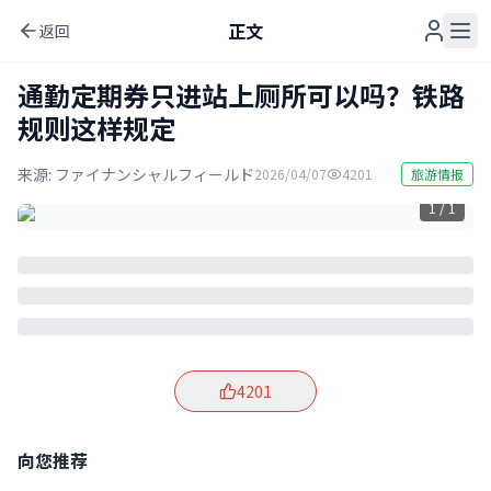
正文
返回
通勤定期券只进站上厕所可以吗？铁路
规则这样规定
来源:
ファイナンシャルフィールド
2026/04/07
4201
旅游情报
1 / 1
4201
向您推荐