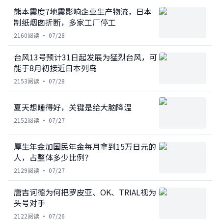
熊本震度7地震影响企业生产物流，日本
制纸烟囱折断，多家工厂停工
2160
阅读 ·
07/28
台风13号预计31日起发展为猛烈台风，可
能于8月初接近日本列岛
2153
阅读 ·
07/28
夏天想睡得好，关键是给大脑降温
2152
阅读 ·
07/27
厚生年金加国民年金每月拿到15万日元的
人，占整体多少比例？
2129
阅读 ·
07/27
唐吉诃德为何把罗皮亚、OK、TRIAL视为
头号对手
2122
阅读 ·
07/26