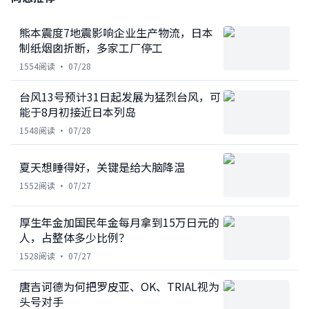
熊本震度7地震影响企业生产物流，日本
制纸烟囱折断，多家工厂停工
1554
阅读 ·
07/28
台风13号预计31日起发展为猛烈台风，可
能于8月初接近日本列岛
1548
阅读 ·
07/28
夏天想睡得好，关键是给大脑降温
1552
阅读 ·
07/27
厚生年金加国民年金每月拿到15万日元的
人，占整体多少比例？
1528
阅读 ·
07/27
唐吉诃德为何把罗皮亚、OK、TRIAL视为
头号对手