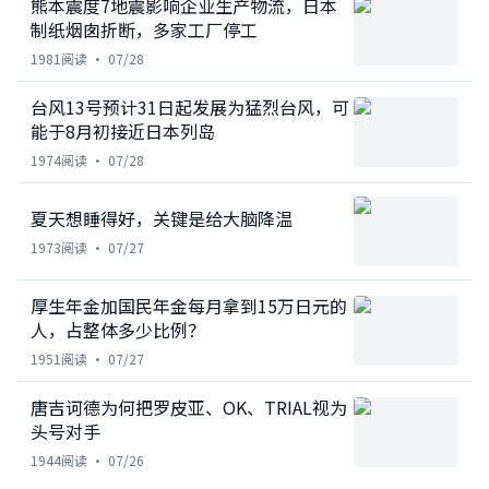
熊本震度7地震影响企业生产物流，日本
制纸烟囱折断，多家工厂停工
1981
阅读 ·
07/28
台风13号预计31日起发展为猛烈台风，可
能于8月初接近日本列岛
1974
阅读 ·
07/28
夏天想睡得好，关键是给大脑降温
1973
阅读 ·
07/27
厚生年金加国民年金每月拿到15万日元的
人，占整体多少比例？
1951
阅读 ·
07/27
唐吉诃德为何把罗皮亚、OK、TRIAL视为
头号对手
1944
阅读 ·
07/26