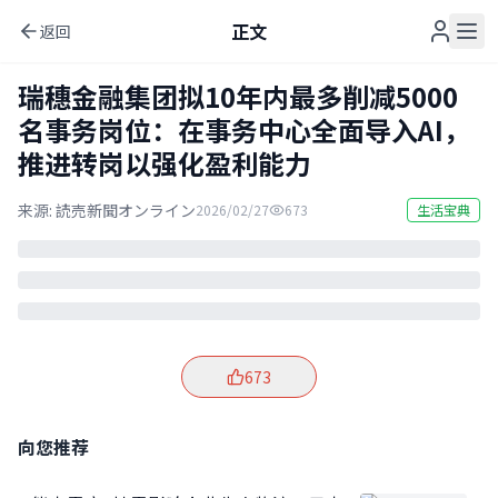
正文
返回
瑞穗金融集团拟10年内最多削减5000
名事务岗位：在事务中心全面导入AI，
推进转岗以强化盈利能力
来源:
読売新聞オンライン
2026/02/27
673
生活宝典
673
向您推荐