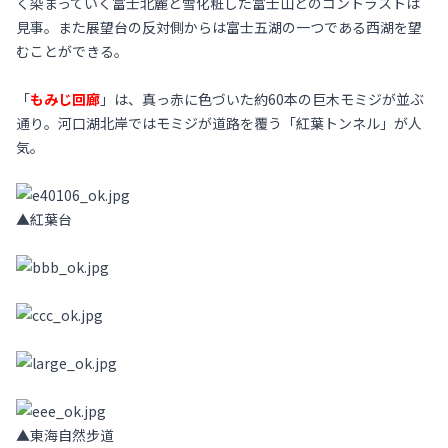
く染まっていく富士北麓と雪化粧した富士山とのコントラストは
見事。また展望台の反対側からは富士五湖の一つである西湖を望
むことができる。
「
もみじ回廊
」は、真っ赤に色づいた約60本の巨木モミジが並ぶ
通り。河口湖北岸ではモミジが道路を覆う「紅葉トンネル」が人
気。
▲
紅葉台
▲東海自然步道