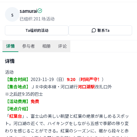
samurai
s
已组织
201
场活动
Ta组织的活动
联系Ta
详情
参与者
相册
评论
详情
活动
【集合时间】
2023-11-19（日）
9:20
（
时间严守！
）
【集合地点】
ＪＲ中央本線・河口湖行
河口湖駅
改扎口外
※之后赶9:35的巴士
【活动费用】
免费
【地点介绍】
「
紅葉台
」、富士山の美しい眺望と紅葉の絶景が楽しめるスポッ
ト。河口湖の近くで、ハイキングをしながら五感で季節の移り変
わりを感じることができる。紅葉のシーズンに、裾から段々と赤