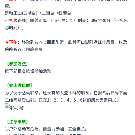
望。
足和田山(五湖台)→三湖台→紅葉台
※
初级
路线；路线距离：6.6公里；步行时间：3時間30分（不含休
息时间）。
★下午：
移动到もみじ回廊附近，欣赏河口湖附近红叶风景，以及
傍晚もみじ回廊夜景。
【参加方法】
按下部报名按钮参加活动
【登山微信群】
为了便于活动联络，还没有加入登山群的朋友，在报名后扫码下面
二维码进登山群。已在1，2，3，4，5
，6
群的朋友无需再加。
【注意事项】
①户外活动有危险，请量力参加，安全自负。