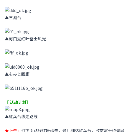
▲三湖台
▲
河口湖红叶富士风光
▲もみじ回廊
【 活动计划】
▲
紅葉台
纵走路线
★上午：
沿下面路线红叶纵走，最后到达紅葉台，欣赏富士绝景展