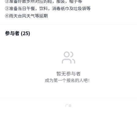
②准备好散步所对应的鞋，服装，帽子等
③准备当日午餐，饮料，消毒纸巾及垃圾袋等
④雨天台风天气等延期
参与者 (
25
)
暂无参与者
成为第一个报名的人吧！
广告