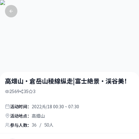
高畑山・倉岳山稜線纵走|富士絶景・渓谷美！
2569
35
3
活动时间：
2022/6/18 00:30 ~ 07:30
活动地点：
高畑山
参与人数：
36
/ 50人