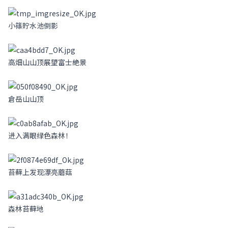
小篠貯水池倒影
高畑山山顶展望富士絶景
倉岳山山顶
进入满眼绿色森林！
苔藓上发现漂亮蘑菇
森林苔藓地