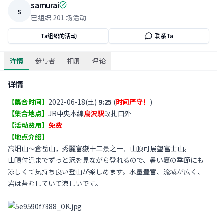
samurai
s
已组织
201
场活动
Ta组织的活动
联系Ta
详情
参与者
相册
评论
详情
【集合时间】
2022-06-18(土)
9:25
(
时间严守！
)
【集合地点】
JR中央本線
鳥沢駅
改扎口外
【活动费用】
免费
【地点介绍】
高畑山～倉岳山，秀麗富嶽十二景之一、山顶可展望富士山。
山頂付近までずっと沢を見ながら登れるので、暑い夏の季節にも
涼しくて気持ち良い登山が楽しめます。水量豊富、流域が広く、
岩は苔むしていて涼しいです。