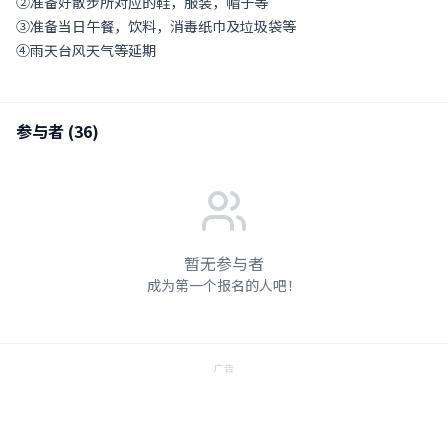
②准备好散步所对应的鞋，服装，帽子等
③准备当日午餐，饮料，消毒纸巾及垃圾袋等
④雨天台风天气等延期
参与者 (
36
)
暂无参与者
成为第一个报名的人吧！
广告