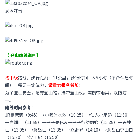
泉水叮当
【 登山路线说明】
初中级
路线。步行距离：11公里；步行时间：5.5小时（不含休息时
间）。需要一定体力，
请量力报名参加
！
为了登山安全，请穿登山鞋，携带登山杖。需携带雨具，以防万
一。
路线时间参考
：
JR鳥沢駅（9:45）→小篠貯水池（10:25）→仙人小屋跡（11:30）
→高畑山（11:55）→→→昼休み→→→行動開始（12:35）→天神
山（13:05）→倉岳山（13:35）→立野峠（14:10）→倉岳山登山口
（15:20）→梁川駅（15:50）