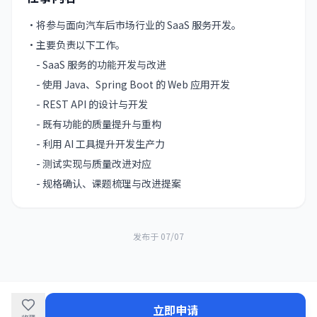
・将参与面向汽车后市场行业的 SaaS 服务开发。

・主要负责以下工作。

　- SaaS 服务的功能开发与改进

　- 使用 Java、Spring Boot 的 Web 应用开发

　- REST API 的设计与开发

　- 既有功能的质量提升与重构

　- 利用 AI 工具提升开发生产力

　- 测试实现与质量改进对应

　- 规格确认、课题梳理与改进提案
发布于
07/07
立即申请