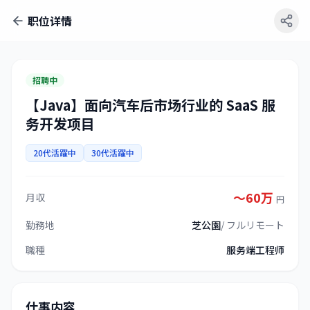
职位详情
招聘中
【Java】面向汽车后市场行业的 SaaS 服
务开发项目
20代活躍中
30代活躍中
〜60万
月収
円
勤務地
芝公園
/
フルリモート
職種
服务端工程师
仕事内容