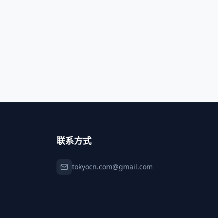
联系方式
tokyocn.com@gmail.com