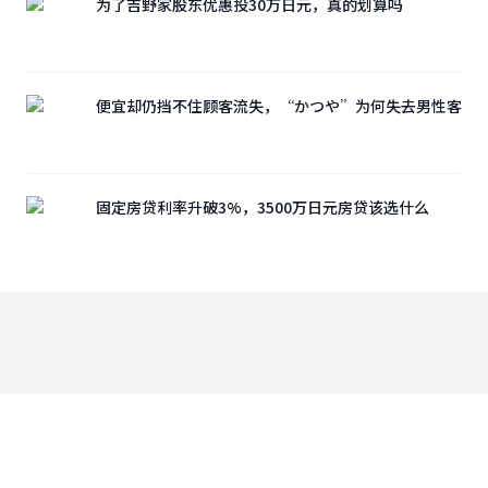
为了吉野家股东优惠投30万日元，真的划算吗
便宜却仍挡不住顾客流失，“かつや”为何失去男性客
固定房贷利率升破3%，3500万日元房贷该选什么