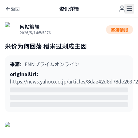
资讯详情
返回
网站编辑
旅游情报
2026/5/14
5876
米价为何回落 稻米过剩成主因
来源
：
FNNプライムオンライン
originalUrl
：
https://news.yahoo.co.jp/articles/8dae42d8d78de263