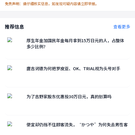
免责声明：请仔细核实信息，如发现可疑内容请立即举报。
推荐信息
查看更多
厚生年金加国民年金每月拿到15万日元的人，占整体
多少比例？
唐吉诃德为何把罗皮亚、OK、TRIAL视为头号对手
为了吉野家股东优惠投30万日元，真的划算吗
便宜却仍挡不住顾客流失，“かつや”为何失去男性客