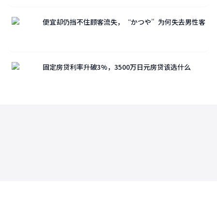
便宜却仍挡不住顾客流失，“かつや”为何失去男性客
固定房贷利率升破3%，3500万日元房贷该选什么