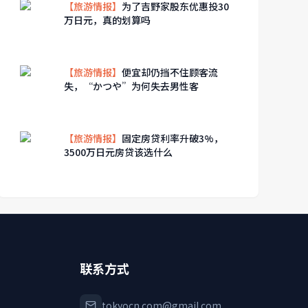
【旅游情报】
为了吉野家股东优惠投30
万日元，真的划算吗
【旅游情报】
便宜却仍挡不住顾客流
失，“かつや”为何失去男性客
【旅游情报】
固定房贷利率升破3%，
3500万日元房贷该选什么
联系方式
tokyocn.com@gmail.com