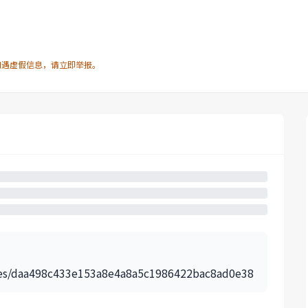
如遇虚假信息，请立即举报。
icles/daa498c433e153a8e4a8a5c1986422bac8ad0e38