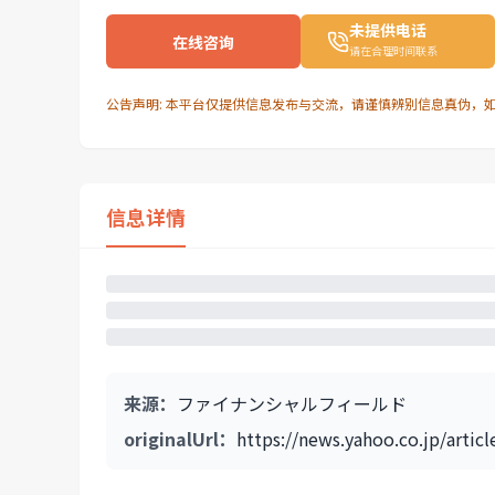
未提供电话
在线咨询
请在合理时间联系
公告声明: 本平台仅提供信息发布与交流，请谨慎辨别信息真伪，
信息详情
来源
：
ファイナンシャルフィールド
originalUrl
：
https://news.yahoo.co.jp/art