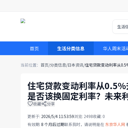
生活
首页
生活分类信息
华人周末活
当前位置：
首页
/
分类信息
/
日本资讯
/
住宅贷款变动利率从0.
住宅贷款变动利率从0.5%
是否该换固定利率？未来
收藏
分享
更新于:
2026/5/4 11:53:59
浏览:
2498
收藏:
0
有效期:
8 个月后过期
联系我时，请说明是在
东京华人网