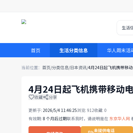
生活
首页
生活分类信息
华人周末活
当前位置：
首页
/
分类信息
/
日本资讯
/
4月24日起飞机携带移
4月24日起飞机携带移动
收藏
分享
更新于:
2026/5/4 11:46:25
浏览:
912
收藏:
0
有效期:
8 个月后过期
联系我时，请说明是在
东京华人网
未提供电话