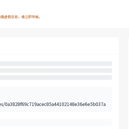
如遇虚假信息，请立即举报。
icles/0a3828f69c719acec85a44102148e36e6e5b037a