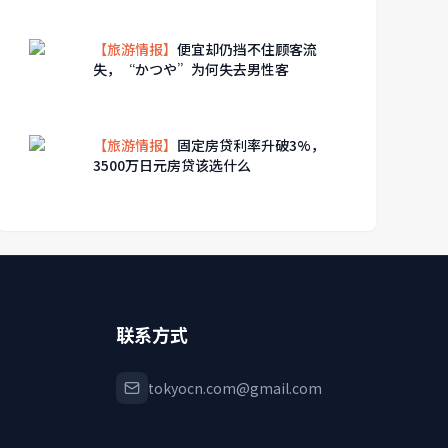
【旅游情报】
便宜却仍挡不住顾客流
失，“かつや”为何失去男性客
【旅游情报】
固定房贷利率升破3%，
3500万日元房贷该选什么
联系方式
tokyocn.com@gmail.com