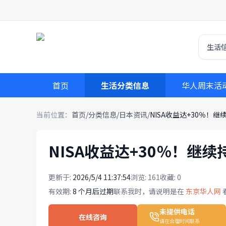
生活
首页
生活分类信息
华人周末活
当前位置：
首页
/
分类信息
/
日本资讯
/
NISA收益达+30％！
NISA收益达+30％！继
更新于:
2026/5/4 11:37:54
浏览:
161
收藏:
0
有效期:
8 个月后过期
联系我时，请说明是在
东京华人网
未提供电话
在线咨询
请在合理时间联系