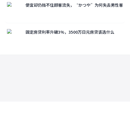
便宜却仍挡不住顾客流失，“かつや”为何失去男性客
固定房贷利率升破3%，3500万日元房贷该选什么