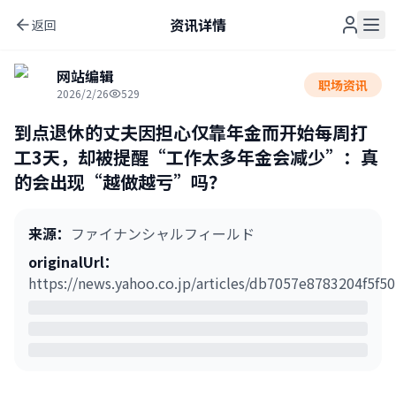
资讯详情
返回
网站编辑
职场资讯
2026/2/26
529
到点退休的丈夫因担心仅靠年金而开始每周打
工3天，却被提醒“工作太多年金会减少”：真
的会出现“越做越亏”吗？
来源
：
ファイナンシャルフィールド
originalUrl
：
https://news.yahoo.co.jp/articles/db7057e8783204f5