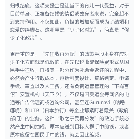
归根结底，这项支援金是让当下的育儿一代受益，对于
目前单身、正准备结婚的情侣或独身者来说，完全起不
到支持作用。不仅如此，负担的增加反而成为了结婚和
恋爱的绊脚石。这哪里是“少子化对策”，简直是“促
少子化政策”。
更严重的是，“先征收再分配”的政策手段本身在应对
少子化方面就是低效的。在先以税收或保险费形式从国
民手中征收，再将其一部分作为补助金返还的过程中，
必然会产生行政成本。包括制度设计、资格判定、申请
手续、审查以及人工费。还有负责运营管理的“下岗官
僚”安置机构（天下り）。不仅是因奥运会等闻名的电
通等广告代理商或咨询公司，甚至连Gurunavi（咕噜
哪呢）和JTB（日本旅行）等企业都紧盯着霞关（政府
部门）的业务。这种“取之于民再分发”的政治手段必
然产生中间抽成，原本应送到目标人群手中的钱，或者
原本应留在国民手中的钱，就会因此缩减。