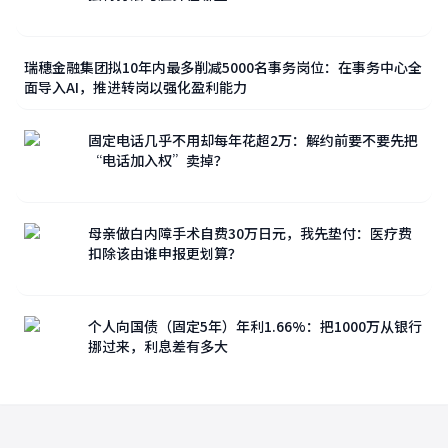
瑞穗金融集团拟10年内最多削减5000名事务岗位：在事务中心全
面导入AI，推进转岗以强化盈利能力
固定电话几乎不用却每年花超2万：解约前要不要先把
“电话加入权”卖掉？
母亲做白内障手术自费30万日元，我先垫付：医疗费
扣除该由谁申报更划算？
个人向国债（固定5年）年利1.66%：把1000万从银行
挪过来，利息差有多大