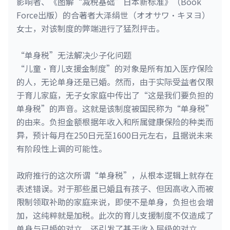
影响者、《图解“减税基础”日本新标准》（Book
Force出版）的合著者大泽绢世（オオサワ・キヌヨ）
女士，对该制度的弊端进行了猛烈抨击。
“单身税”无法解决少子化问题
“儿童·育儿支援金制度”的对象是所有加入医疗保险
的人，无论单身还是已婚。然而，由于实际受益者仅限
于育儿家庭，无子女家庭中传出了“这是我们要负担的
单身税”的声音。这就是该制度被国民称为“单身税”
的由来。负担金额根据年收入和所属健康保险的种类而
异，预计每月在250日元至1600日元左右，且据说未来
有阶段性上调的可能性。
政府推行的这次所谓“单身税”，从根本逻辑上就存在
表述错误。对于那些虽已婚且有孩子、但因高收入而被
限制领取补助的家庭来说，即使不是单身，负担也会增
加，这纯粹就是加税。此次的育儿支援制度不仅造成了
单身与已婚的对立，还引发了基于收入层级的对立。