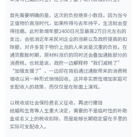
首先需要明确的是，这次的负担绝非小数目。因为当今
正值物价高涨时代，如果所得与去年持平，生活就会变
得拮据。此时新增年额2400日元至最高2万日元左右的
支出，会抵消近年来民间企业的涨薪以及政府提高的扣
除额，对许多苦于物价上涨的人来说是沉重的负担。在
通货膨胀时期，原材料涨价的同时还会叠加通胀部分的
消费税。也就是说，政府一边解释称“我们减税了”
“加强支援了”，一边却在背后通过通胀带来的消费税
增收以另一种形式悄悄回收。这并非实质性增加家庭可
支配收入的政策，而仅仅是在账面上演戏。
以税收或社会保险费名义征收，再进行撒钱
结婚和生育等人生重大决定，需要的不是临时性的补助
金或名义上的税收扣除，而是能够长期稳定留在手里的
实际可支配收入。